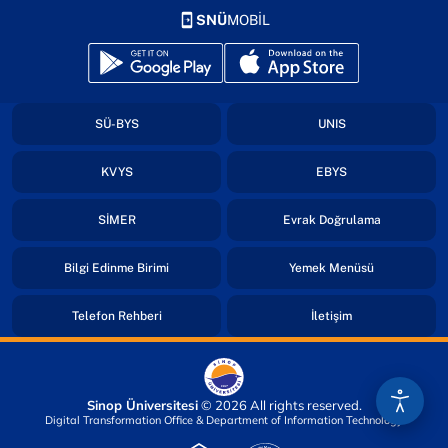
SNÜ
MOBİL
(yeni sekmede açılır)
(yeni sekmede açılır)
(yeni sekmede açılır)
(yeni sekmede açıl
SÜ-BYS
UNIS
(yeni sekmede açılır)
(yeni sekmede açıl
KVYS
EBYS
(yeni sekmede açılır)
(yeni sekmed
SİMER
Evrak Doğrulama
(yeni sekmede açılır)
(yeni sekmede
Bilgi Edinme Birimi
Yemek Menüsü
(yeni sekmede açılır)
(yeni sekmede açı
Telefon Rehberi
İletişim
Sinop Üniversitesi
© 2026 All rights reserved.
Digital Transformation Office & Department of Information Technology