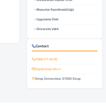
(yeni sekmede açılır)
Mezunlar Koordinatörlüğü
(yeni sekmede açılır)
Uygulama Oteli
(yeni sekmede açılır)
Üniversite Vakfı
(yeni sekmede açılır)
Contact
0368 271 40 00
bilgi@sinop.edu.tr
Sinop Üniversitesi, 57000 Sinop