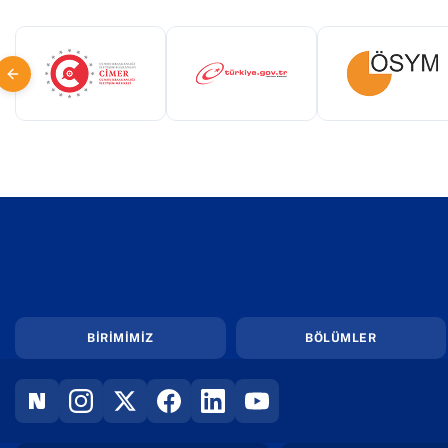
(yeni sekmede açılır)
(yeni sekmede açılır)
(yeni s
BİRİMİMİZ
BÖLÜMLER
(YENI SEKMEDE AÇILIR)
(YENI SEKMEDE AÇILIR)
(YENI SEKMEDE AÇILIR)
(YENI SEKMEDE AÇILIR)
(YENI SEKMEDE AÇILIR)
(YENI SEKMEDE AÇILIR)