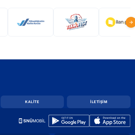
sekmede açılır)
(yeni sekmede açılır)
(yeni sekmede açılır)
(yeni 
KALİTE
İLETİŞİM
SNÜ
MOBİL
(yeni sekmede açılır)
(yeni sekmede açılır