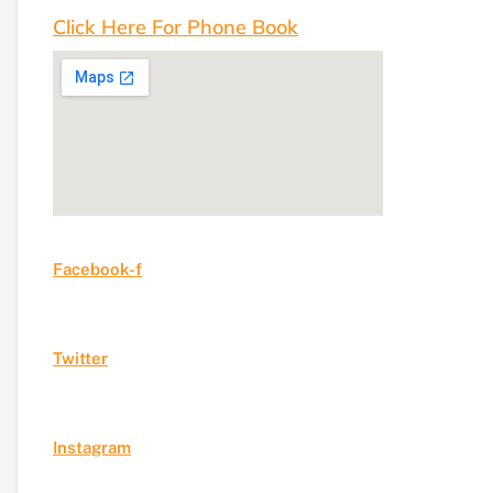
(yeni sekmede açılır)
Click Here For Phone Book
Facebook-f
(yeni sekmede açılır)
Twitter
(yeni sekmede açılır)
Instagram
(yeni sekmede açılır)