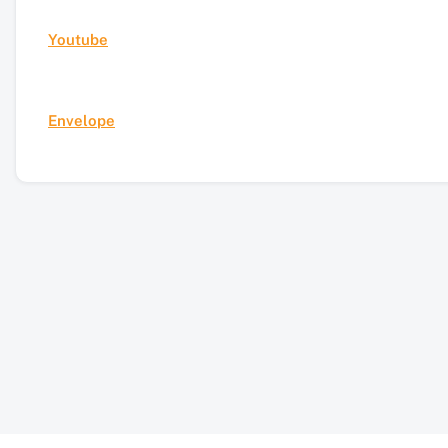
Youtube
(yeni sekmede açılır)
Envelope
(yeni sekmede açılır)